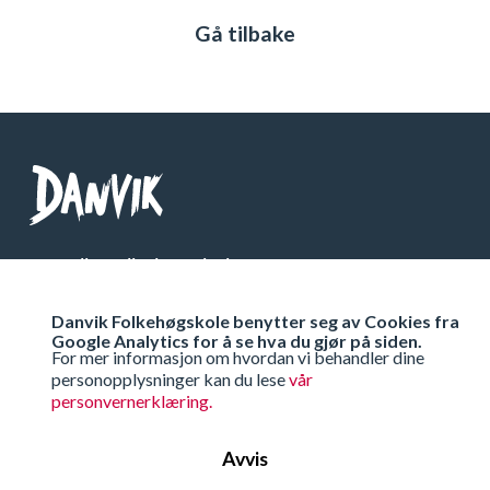
Gå tilbake
Danvik Folkehøgskole
Telefon: 32 26 76 00
Danvik Folkehøgskole benytter seg av Cookies fra
Org Nr: 971 538 333
Google Analytics for å se hva du gjør på siden.
For mer informasjon om hvordan vi behandler dine
personopplysninger kan du lese
vår
Få veibeskrivelse
personvernerklæring.
Avvis
Ta kontakt