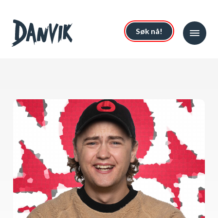
Søk nå!