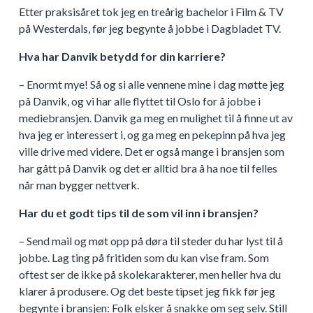
Etter praksisåret tok jeg en treårig bachelor i Film & TV
på Westerdals, før jeg begynte å jobbe i Dagbladet TV.
Hva har Danvik betydd for din karriere?
– Enormt mye! Så og si alle vennene mine i dag møtte jeg
på Danvik, og vi har alle flyttet til Oslo for å jobbe i
mediebransjen. Danvik ga meg en mulighet til å finne ut av
hva jeg er interessert i, og ga meg en pekepinn på hva jeg
ville drive med videre. Det er også mange i bransjen som
har gått på Danvik og det er alltid bra å ha noe til felles
når man bygger nettverk.
Har du et godt tips til de som vil inn i bransjen?
– Send mail og møt opp på døra til steder du har lyst til å
jobbe. Lag ting på fritiden som du kan vise fram. Som
oftest ser de ikke på skolekarakterer, men heller hva du
klarer å produsere. Og det beste tipset jeg fikk før jeg
begynte i bransjen: Folk elsker å snakke om seg selv. Still