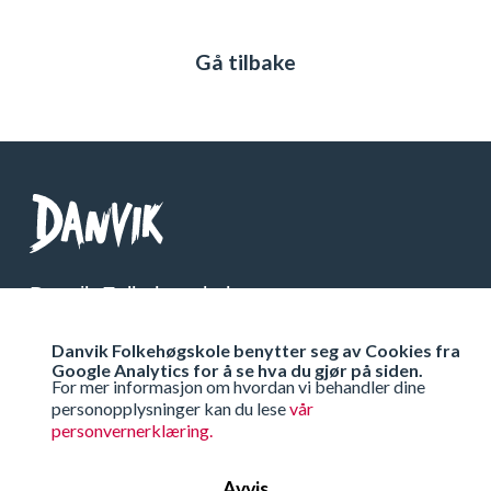
Gå tilbake
Danvik Folkehøgskole
Telefon: 32 26 76 00
Danvik Folkehøgskole benytter seg av Cookies fra
Org Nr: 971 538 333
Google Analytics for å se hva du gjør på siden.
For mer informasjon om hvordan vi behandler dine
personopplysninger kan du lese
vår
Få veibeskrivelse
personvernerklæring.
Avvis
Ta kontakt