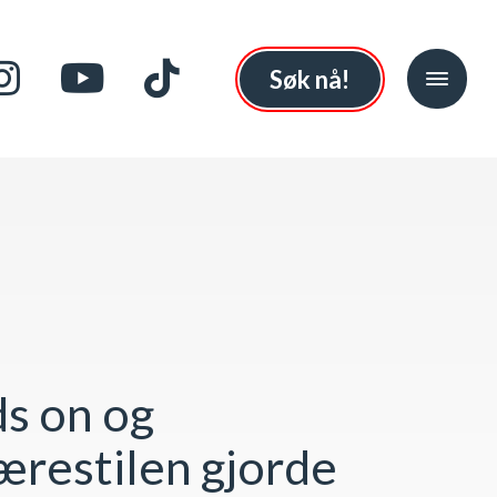
Søk nå!
s on og
lærestilen gjorde