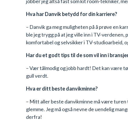
jobber jeg altså fast som kit room-tekniker, men
Hva har Danvik betydd for din karriere?
– Danvik ga meg muligheten på å prøve en karrie
ble jeg trygg på at jeg ville inn i TV-verdenen
komfortabel og selvsikker i TV-studioarbeid, og
Har du et godt tips til de som vil inn i bransje
– Vær tålmodig og jobb hardt! Det kan være tøf
gull verdt.
Hva er ditt beste danvikminne?
– Mitt aller beste danvikminne må være turen ti
glemme. Jeg må også nevne de uendelig mange
derfra!