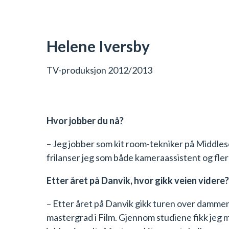
Helene Iversby
TV-produksjon 2012/2013
Hvor jobber du nå?
– Jeg jobber som kit room-tekniker på Middlesex
frilanser jeg som både kameraassistent og fle
Etter året på Danvik, hvor gikk veien videre?
– Etter året på Danvik gikk turen over dammen
mastergrad i Film. Gjennom studiene fikk jeg