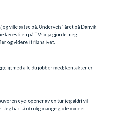
jeg ville satse på. Underveis i året på Danvik
ske lærestilen på TV-linja gjorde meg
 og videre i frilanslivet.
ggelig med alle du jobber med; kontakter er
suveren eye-opener av en tur jeg aldri vil
 Jeg har så utrolig mange gode minner