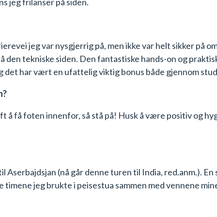
s jeg frilanser på siden.
revei jeg var nysgjerrig på, men ikke var helt sikker på om 
, på den tekniske siden. Den fantastiske hands-on og prakti
 det har vært en ufattelig viktig bonus både gjennom studier
n?
t å få foten innenfor, så stå på! Husk å være positiv og hy
l Aserbajdsjan (nå går denne turen til India, red.anm.). En 
 timene jeg brukte i peisestua sammen med vennene mine.