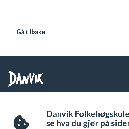
Gå tilbake
Danvik Folkehøgskole
Telefon: 32 26 76 00
Danvik Folkehøgskole 
Org Nr: 971 538 333
se hva du gjør på side