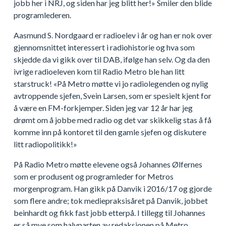
jobb her i NRJ, og siden har jeg blitt her!» Smiler den blide
programlederen.
Aasmund S. Nordgaard er radioelev i år og han er nok over
gjennomsnittet interessert i radiohistorie og hva som
skjedde da vi gikk over til DAB, ifølge han selv. Og da den
ivrige radioeleven kom til Radio Metro ble han litt
starstruck! «På Metro møtte vi jo radiolegenden og nylig
avtroppende sjefen, Svein Larsen, som er spesielt kjent for
å være en FM-forkjemper. Siden jeg var 12 år har jeg
drømt om å jobbe med radio og det var skikkelig stas å få
komme inn på kontoret til den gamle sjefen og diskutere
litt radiopolitikk!»
På Radio Metro møtte elevene også Johannes Ølfernes
som er produsent og programleder for Metros
morgenprogram. Han gikk på Danvik i 2016/17 og gjorde
som flere andre; tok mediepraksisåret på Danvik, jobbet
beinhardt og fikk fast jobb etterpå. I tillegg til Johannes
er så mye som halvparten av redaksjonen på Metro