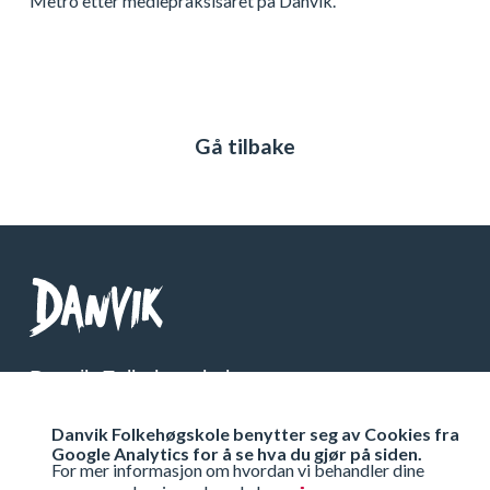
Metro etter mediepraksisåret på Danvik.
Gå tilbake
Danvik Folkehøgskole
Telefon: 32 26 76 00
Danvik Folkehøgskole benytter seg av Cookies fra
Org Nr: 971 538 333
Google Analytics for å se hva du gjør på siden.
For mer informasjon om hvordan vi behandler dine