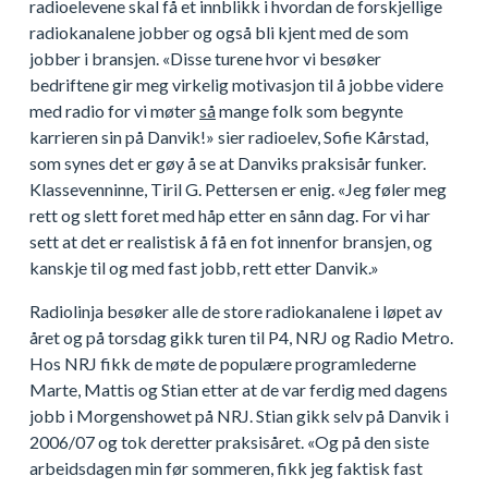
radioelevene skal få et innblikk i hvordan de forskjellige
radiokanalene jobber og også bli kjent med de som
jobber i bransjen. «Disse turene hvor vi besøker
bedriftene gir meg virkelig motivasjon til å jobbe videre
med radio for vi møter
så
mange folk som begynte
karrieren sin på Danvik!» sier radioelev, Sofie Kårstad,
som synes det er gøy å se at Danviks praksisår funker.
Klassevenninne, Tiril G. Pettersen er enig. «Jeg føler meg
rett og slett foret med håp etter en sånn dag. For vi har
sett at det er realistisk å få en fot innenfor bransjen, og
kanskje til og med fast jobb, rett etter Danvik.»
Radiolinja besøker alle de store radiokanalene i løpet av
året og på torsdag gikk turen til P4, NRJ og Radio Metro.
Hos NRJ fikk de møte de populære programlederne
Marte, Mattis og Stian etter at de var ferdig med dagens
jobb i Morgenshowet på NRJ. Stian gikk selv på Danvik i
2006/07 og tok deretter praksisåret. «Og på den siste
arbeidsdagen min før sommeren, fikk jeg faktisk fast