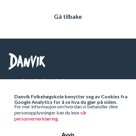
Gå tilbake
Danvik Folkehøgskole
Telefon: 32 26 76 00
Danvik Folkehøgskole benytter seg av Cookies fra
Org Nr: 971 538 333
Google Analytics for å se hva du gjør på siden.
For mer informasjon om hvordan vi behandler dine
personopplysninger kan du lese
vår
Få veibeskrivelse
personvernerklæring.
Avvis
Ta kontakt