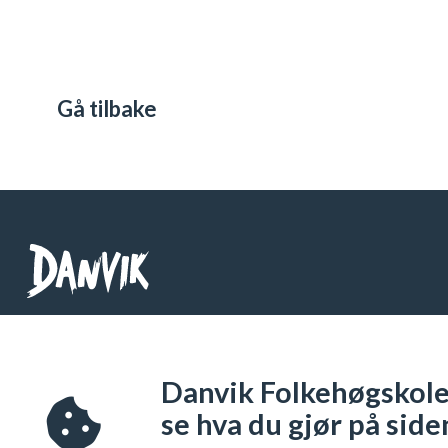
Gå tilbake
Danvik Folkehøgskole
Telefon: 32 26 76 00
Danvik Folkehøgskole 
Org Nr: 971 538 333
se hva du gjør på side