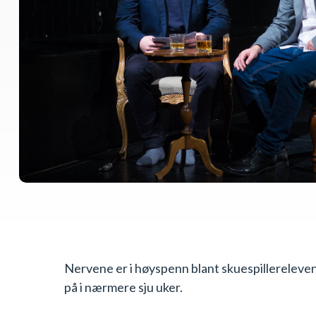
Nervene er i høyspenn blant skuespillereleven
på i nærmere sju uker.