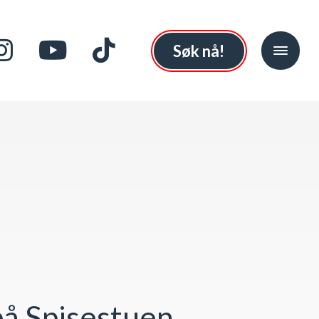
Søk nå!
å Spisestuen