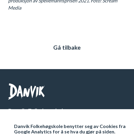
produksjon av Spellemannsprisen 2021. Foto: Scream
Media
Gå tilbake
Danvik Folkehøgskole
Telefon: 32 26 76 00
Danvik Folkehøgskole benytter seg av Cookies fra
Org Nr: 971 538 333
Google Analytics for å se hva du gjør på siden.