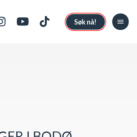
Søk nå!
GER I BODØ