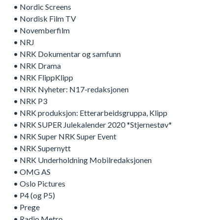
• Nordic Screens
• Nordisk Film TV
• Novemberfilm
• NRJ
• NRK Dokumentar og samfunn
• NRK Drama
• NRK FlippKlipp
• NRK Nyheter: N17-redaksjonen
• NRK P3
• NRK produksjon: Etterarbeidsgruppa, Klipp
• NRK SUPER Julekalender 2020 *Stjernestøv*
• NRK Super NRK Super Event
• NRK Supernytt
• NRK Underholdning Mobilredaksjonen
• OMG AS
• Oslo Pictures
• P4 (og P5)
• Prege
• Radio Metro