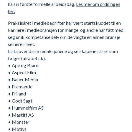
ha sin første formelle arbeidsdag.
Les mer om ordningen
her.
Praksisåret i mediebedrifter har vært startskuddet til en
karriere i mediebransjen for mange, og andre har fått med
seg unik kompetanse selv om de valgte en annen bransje
seinere i livet.
Lista over disse redaksjonene og selskapene i år er som
følger (alfabetisk):
• Ape og Bjørn
• Aspect Film
• Bauer Media
• Fremantle
• Friland
• Godt Sagt
• Hummelfilm AS
• Mastiff AS
• Monster
• Motlys