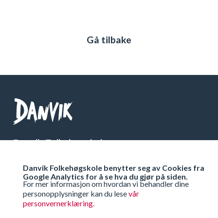
Gå tilbake
Danvik Folkehøgskole
Telefon: 32 26 76 00
Danvik Folkehøgskole benytter seg av Cookies fra
Org Nr: 971 538 333
Google Analytics for å se hva du gjør på siden.
For mer informasjon om hvordan vi behandler dine
personopplysninger kan du lese
vår
Få veibeskrivelse
personvernerklæring.