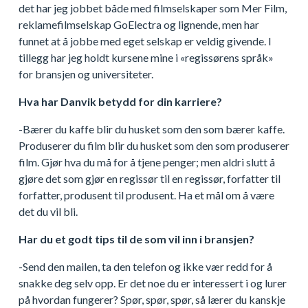
det har jeg jobbet både med filmselskaper som Mer Film,
reklamefilmselskap GoElectra og lignende, men har
funnet at å jobbe med eget selskap er veldig givende. I
tillegg har jeg holdt kursene mine i «regissørens språk»
for bransjen og universiteter.
Hva har Danvik betydd for din karriere?
-Bærer du kaffe blir du husket som den som bærer kaffe.
Produserer du film blir du husket som den som produserer
film. Gjør hva du må for å tjene penger; men aldri slutt å
gjøre det som gjør en regissør til en regissør, forfatter til
forfatter, produsent til produsent. Ha et mål om å være
det du vil bli.
Har du et godt tips til de som vil inn i bransjen?
-Send den mailen, ta den telefon og ikke vær redd for å
snakke deg selv opp. Er det noe du er interessert i og lurer
på hvordan fungerer? Spør, spør, spør, så lærer du kanskje