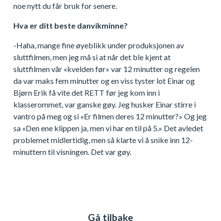
noe nytt du får bruk for senere.
Hva er ditt beste danvikminne?
-Haha, mange fine øyeblikk under produksjonen av
sluttfilmen, men jeg må si at når det ble kjent at
sluttfilmen vår «kvelden før» var 12 minutter og regelen
da var maks fem minutter og en viss tyster lot Einar og
Bjørn Erik få vite det RETT før jeg kom inn i
klasserommet, var ganske gøy. Jeg husker Einar stirre i
vantro på meg og si «Er filmen deres 12 minutter?» Og jeg
sa «Den ene klippen ja, men vi har en til på 5.» Det avledet
problemet midlertidig, men så klarte vi å snike inn 12-
minuttern til visningen. Det var gøy.
Gå tilbake