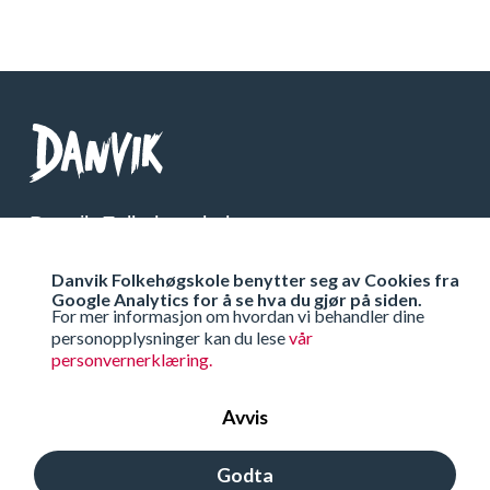
Danvik Folkehøgskole
Telefon: 32 26 76 00
Danvik Folkehøgskole benytter seg av Cookies fra
Org Nr: 971 538 333
Google Analytics for å se hva du gjør på siden.
For mer informasjon om hvordan vi behandler dine
personopplysninger kan du lese
vår
Få veibeskrivelse
personvernerklæring.
Avvis
Ta kontakt
Godta
Designet og utviklet av
Everyday