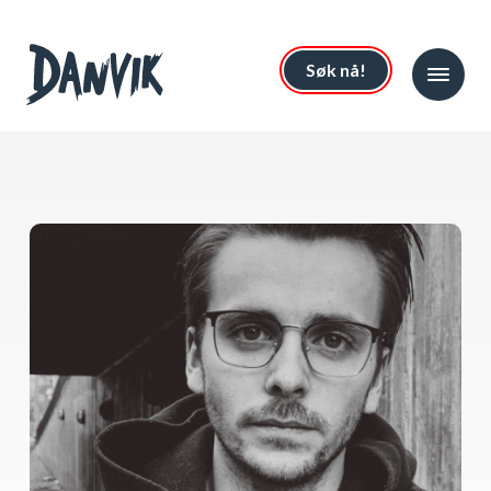
Søk nå!