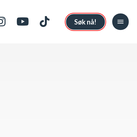
Søk nå!
l