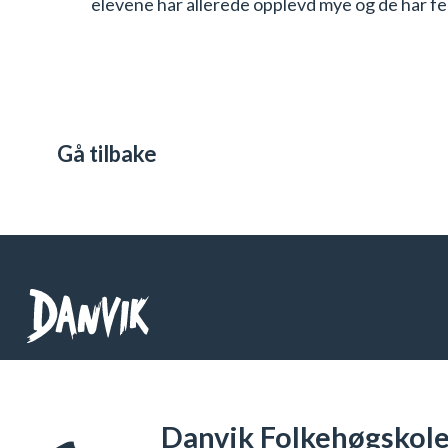
elevene har allerede opplevd mye og de har fem
Gå tilbake
Danvik Folkehøgskole
Telefon: 32 26 76 00
Danvik Folkehøgskole 