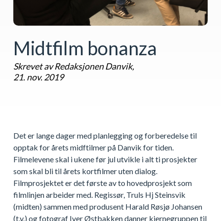
Midtfilm bonanza
Skrevet av Redaksjonen Danvik,
21. nov. 2019
Det er lange dager med planlegging og forberedelse til
opptak for årets midftilmer på Danvik for tiden.
Filmelevene skal i ukene før jul utvikle i alt ti prosjekter
som skal bli til årets kortfilmer uten dialog.
Filmprosjektet er det første av to hovedprosjekt som
filmlinjen arbeider med. Regissør, Truls Hj Steinsvik
(midten) sammen med produsent Harald Røsjø Johansen
(t.v.) og fotograf Iver Østbakken danner kjernegruppen til