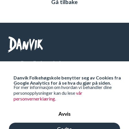
Gå tilbake
Danvik Folkehøgskole
Telefon: 32 26 76 00
Danvik Folkehøgskole benytter seg av Cookies fra
Org Nr: 971 538 333
Google Analytics for å se hva du gjør på siden.
For mer informasjon om hvordan vi behandler dine
personopplysninger kan du lese
vår
Få veibeskrivelse
personvernerklæring.
Avvis
Ta kontakt
Godta