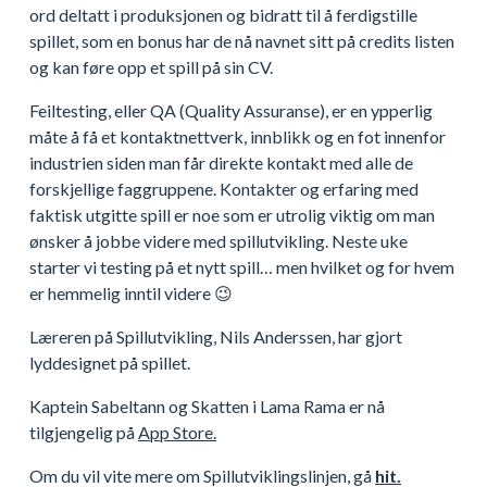
ord deltatt i produksjonen og bidratt til å ferdigstille
spillet, som en bonus har de nå navnet sitt på credits listen
og kan føre opp et spill på sin CV.
Feiltesting, eller QA (Quality Assuranse), er en ypperlig
måte å få et kontaktnettverk, innblikk og en fot innenfor
industrien siden man får direkte kontakt med alle de
forskjellige faggruppene. Kontakter og erfaring med
faktisk utgitte spill er noe som er utrolig viktig om man
ønsker å jobbe videre med spillutvikling. Neste uke
starter vi testing på et nytt spill… men hvilket og for hvem
er hemmelig inntil videre
😉
Læreren på Spillutvikling, Nils Anderssen, har gjort
lyddesignet på spillet.
Kaptein Sabeltann og Skatten i Lama Rama er nå
tilgjengelig på
App Store.
Om du vil vite mere om Spillutviklingslinjen, gå
hit.