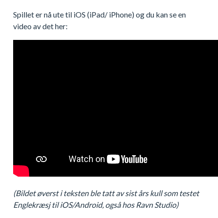
Spillet er nå ute til iOS (iPad/ iPhone) og du kan se en
video av det her:
(Bildet øverst i teksten ble tatt av sist års kull som testet
Englekræsj til iOS/Android, også hos Ravn Studio)