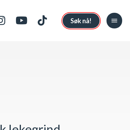
Søk nå!
k lekegrind