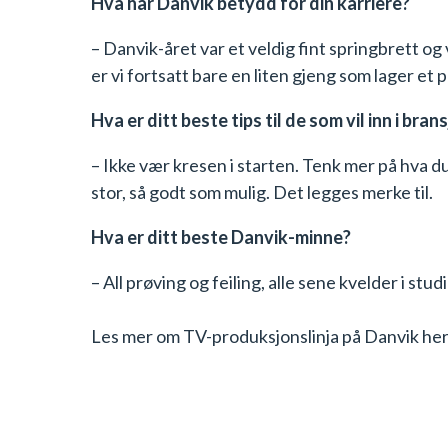
Hva har Danvik betydd for din karriere?
– Danvik-året var et veldig fint springbrett o
er vi fortsatt bare en liten gjeng som lager et
Hva er ditt beste tips til de som vil inn i bran
– Ikke vær kresen i starten. Tenk mer på hva d
stor, så godt som mulig. Det legges merke til.
Hva er ditt beste Danvik-minne?
– All prøving og feiling, alle sene kvelder i stu
Les mer om TV-produksjonslinja på Danvik he