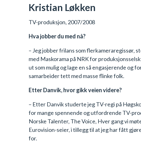
Kristian Løkken
TV-produksjon, 2007/2008
Hva jobber du med nå?
– Jeg jobber frilans som flerkameraregissør, s
med Maskorama på NRK for produksjonsselskapet 
ut som mulig og lage en så engasjerende og fo
samarbeider tett med masse flinke folk.
Etter Danvik, hvor gikk veien videre?
– Etter Danvik studerte jeg TV-regi på Høgskol
for mange spennende og utfordrende TV-produks
Norske Talenter, The Voice, Hver gang vi møt
Eurovision-seier, i tillegg til at jeg har fått 
for.