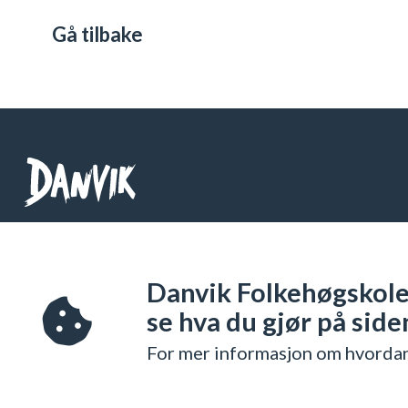
Gå tilbake
Danvik Folkehøgskole
Telefon: 32 26 76 00
Danvik Folkehøgskole 
Org Nr: 971 538 333
se hva du gjør på side
For mer informasjon om hvordan
Designet og utviklet av
Everyday