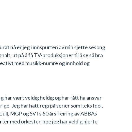
rat nå er jeg i innspurten av min sjette sesong
lt, ut på å få TV-produksjoner til å se så bra
kreativt med musikk-numre og innhold og
 har vært veldig heldig og har fått ha ansvar
. Jeg har hatt regi på serier som f.eks Idol,
Gull, MGP og SVTs 50 års-feiring av ABBAs
erter med orkester, noe jeg har veldig hjerte