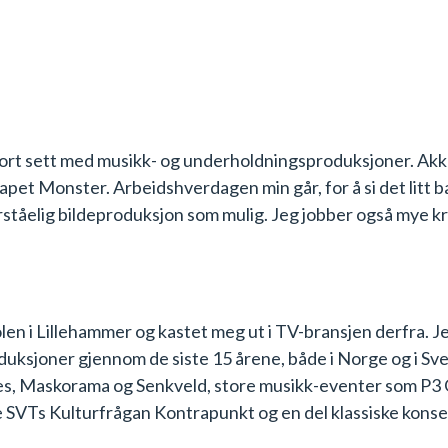
tort sett med musikk- og underholdningsproduksjoner. Akku
Monster. Arbeidshverdagen min går, for å si det litt bana
rståelig bildeproduksjon som mulig. Jeg jobber også mye 
en i Lillehammer og kastet meg ut i TV-bransjen derfra. Jeg
joner gjennom de siste 15 årene, både i Norge og i Sverige
es, Maskorama og Senkveld, store musikk-eventer som P3 
gjøre SVTs Kulturfrågan Kontrapunkt og en del klassiske kons