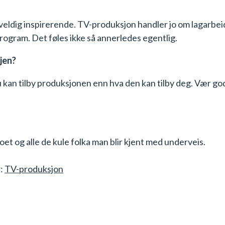
g veldig inspirerende. TV-produksjon handler jo om lagarbei
 program. Det føles ikke så annerledes egentlig.
sjen?
u kan tilby produksjonen enn hva den kan tilby deg. Vær god
dioet og alle de kule folka man blir kjent med underveis.
r:
TV-produksjon