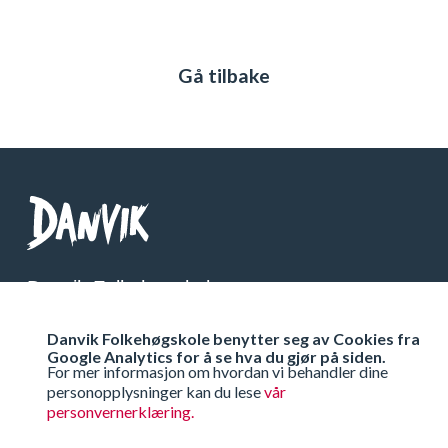
Gå tilbake
Danvik Folkehøgskole
Telefon: 32 26 76 00
Danvik Folkehøgskole benytter seg av Cookies fra
Org Nr: 971 538 333
Google Analytics for å se hva du gjør på siden.
For mer informasjon om hvordan vi behandler dine
personopplysninger kan du lese
vår
Få veibeskrivelse
personvernerklæring.