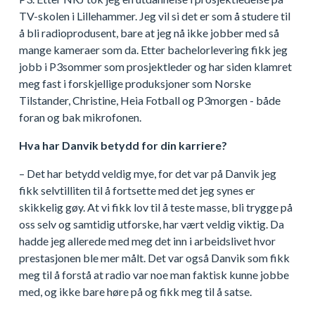
TV-skolen i Lillehammer. Jeg vil si det er som å studere til
å bli radioprodusent, bare at jeg nå ikke jobber med så
mange kameraer som da. Etter bachelorlevering fikk jeg
jobb i P3sommer som prosjektleder og har siden klamret
meg fast i forskjellige produksjoner som Norske
Tilstander, Christine, Heia Fotball og P3morgen - både
foran og bak mikrofonen.
Hva har Danvik betydd for din karriere?
– Det har betydd veldig mye, for det var på Danvik jeg
fikk selvtilliten til å fortsette med det jeg synes er
skikkelig gøy. At vi fikk lov til å teste masse, bli trygge på
oss selv og samtidig utforske, har vært veldig viktig. Da
hadde jeg allerede med meg det inn i arbeidslivet hvor
prestasjonen ble mer målt. Det var også Danvik som fikk
meg til å forstå at radio var noe man faktisk kunne jobbe
med, og ikke bare høre på og fikk meg til å satse.