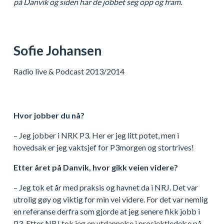
på Danvik og siden har de jobbet seg opp og fram.
Sofie Johansen
Radio live & Podcast 2013/2014
Hvor jobber du nå?
– Jeg jobber i NRK P3. Her er jeg litt potet, men i
hovedsak er jeg vaktsjef for P3morgen og stortrives!
Etter året på Danvik, hvor gikk veien videre?
– Jeg tok et år med praksis og havnet da i NRJ. Det var
utrolig gøy og viktig for min vei videre. For det var nemlig
en referanse derfra som gjorde at jeg senere fikk jobb i
P3. Etter NRJ tok jeg en utdannelse i prosjektledelse på