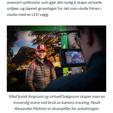
avansert spillmotor som gjør det mulig å skape virtuelle
miljøer, og dannet grunnlaget for det som skulle filmes i
studio med en LED vegg.
Med fysisk forgrunn og virtuell bakgrunn skaper man en
troverdig scene ved bruk av kamera tracking. Noah
Alexander Myhren er skuespiller for anledningen.