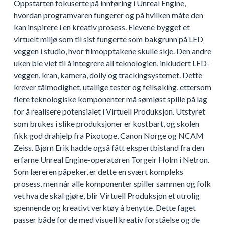
Oppstarten fokuserte på innføring i Unreal Engine,
hvordan programvaren fungerer og på hvilken måte den
kan inspirere i en kreativ prosess. Elevene bygget et
virtuelt miljø som til sist fungerte som bakgrunn på LED
veggen i studio, hvor filmopptakene skulle skje. Den andre
uken ble viet til å integrere all teknologien, inkludert LED-
veggen, kran, kamera, dolly og trackingsystemet. Dette
krever tålmodighet, utallige tester og feilsøking, ettersom
flere teknologiske komponenter må sømløst spille på lag
for å realisere potensialet i Virtuell Produksjon. Utstyret
som brukes i slike produksjoner er kostbart, og skolen
fikk god drahjelp fra Pixotope, Canon Norge og NCAM
Zeiss. Bjørn Erik hadde også fått ekspertbistand fra den
erfarne Unreal Engine-operatøren Torgeir Holm i Netron.
Som læreren påpeker, er dette en svært kompleks
prosess, men når alle komponenter spiller sammen og folk
vet hva de skal gjøre, blir Virtuell Produksjon et utrolig
spennende og kreativt verktøy å benytte. Dette faget
passer både for de med visuell kreativ forståelse og de